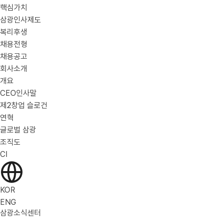
핵심가치
삼광인사제도
복리후생
채용전형
채용공고
회사소개
개요
CEO인사말
제2창업 슬로건
연혁
글로벌 삼광
조직도
CI
KOR
ENG
삼광소식센터