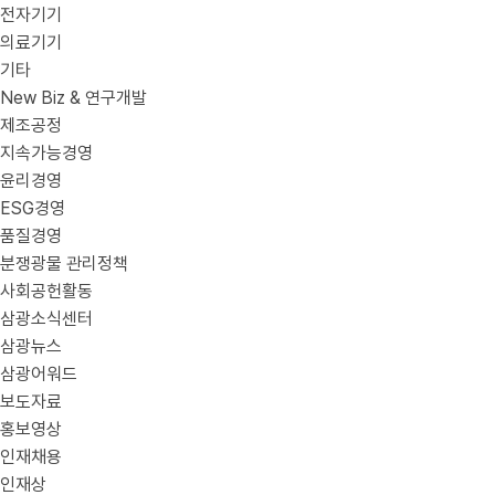
전자기기
의료기기
기타
New Biz & 연구개발
제조공정
지속가능경영
윤리경영
ESG경영
품질경영
분쟁광물 관리정책
사회공헌활동
삼광소식센터
삼광뉴스
삼광어워드
보도자료
홍보영상
인재채용
인재상