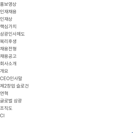
홍보영상
인재채용
인재상
핵심가치
삼광인사제도
복리후생
채용전형
채용공고
회사소개
개요
CEO인사말
제2창업 슬로건
연혁
글로벌 삼광
조직도
CI