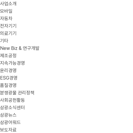
사업소개
모바일
자동차
전자기기
의료기기
기타
New Biz & 연구개발
제조공정
지속가능경영
윤리경영
ESG경영
품질경영
분쟁광물 관리정책
사회공헌활동
삼광소식센터
삼광뉴스
삼광어워드
보도자료