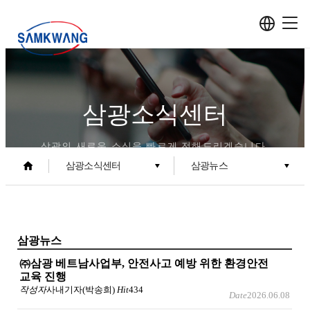
삼광소식센터
삼광의 새로운 소식을 빠르게 전해드리겠습니다.
삼광소식센터
삼광뉴스
삼광뉴스
㈜삼광 베트남사업부, 안전사고 예방 위한 환경안전
교육 진행
작성자
사내기자(박송희)
Hit
434
Date
2026.06.08